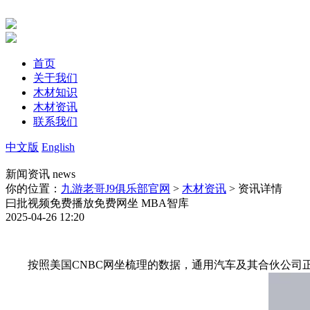
首页
关于我们
木材知识
木材资讯
联系我们
中文版
English
新闻资讯
news
你的位置：
九游老哥J9俱乐部官网
>
木材资讯
> 资讯详情
曰批视频免费播放免费网坐 MBA智库
2025-04-26 12:20
按照美国CNBC网坐梳理的数据，通用汽车及其合伙公司正在