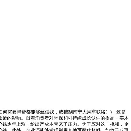
何需要帮帮都能够丝信我，或搜刮南宁大风车联络）)，这是
政策的影响。跟着消费者对环保和可持续成长认识的提高，实木
价钱逐年上涨，给出产成本带来了压力。为了应对这一挑和，企
价钱。此外，企业还能够考虑利用其他可替代材料，如竹子或再