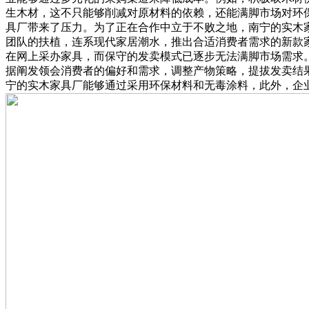
生木材，这不只能够削减对原材料的依赖，还能满脚市场对环
具厂带来了压力。为了正在合作中立于不败之地，南宁的实木
团队的扶植，连系现代家居潮水，推出合适消费者需求的新款
在网上采办家具，而保守的发卖模式已逐步无法满脚市场需求
据阐发领会消费者的偏好和需求，调整产物策略，提拔发卖结
宁的实木家具厂能够通过采用环保材料和无毒涂料，此外，企