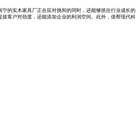
南宁的实木家具厂正在应对挑和的同时，还能够抓住行业成长的
提拔客户对劲度，还能添加企业的利润空间。此外，借帮现代科