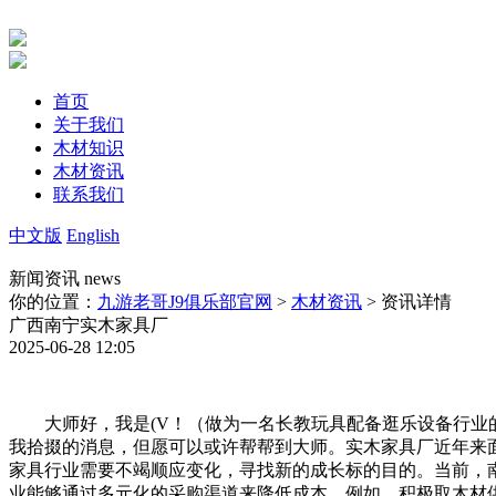
首页
关于我们
木材知识
木材资讯
联系我们
中文版
English
新闻资讯
news
你的位置：
九游老哥J9俱乐部官网
>
木材资讯
> 资讯详情
广西南宁实木家具厂
2025-06-28 12:05
大师好，我是(V！（做为一名长教玩具配备逛乐设备行业的
我拾掇的消息，但愿可以或许帮帮到大师。实木家具厂近年来
家具行业需要不竭顺应变化，寻找新的成长标的目的。当前，
业能够通过多元化的采购渠道来降低成本。例如，积极取木材