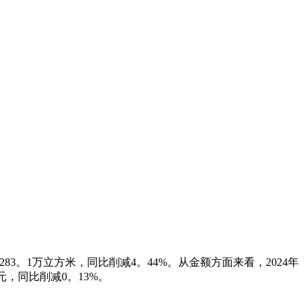
83。1万立方米，同比削减4。44%。从金额方面来看，2024年
元，同比削减0。13%。